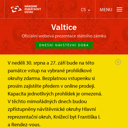
MENU
CS
Valtice
oficiální webová prezentace státního zámku
DNEŠNÍ NÁVŠTĚVNÍ DOBA
V neděli 30. srpna a 27. září bude na této
Zámek Valtice
Informace pro návštěvníky
památce vstup na vybrané prohlídkové
Text k základnímu okruhu
okruhy zdarma. Bezplatnou vstupenku si
Text k základnímu prohlídkovému
prosím zajistěte předem v online prodeji.
okruhu
Kapacita jednotlivých prohlídek je omezená.
V těchto mimořádných dnech budou
Stáhněte si text k Hlavnímu prohlídkovému okruhu ve
zpřístupněny návštěvnické okruhy Hlavní
zvoleném jazyce
reprezentační okruh, Knížecí byt Františka I.
a Rendez-vous.