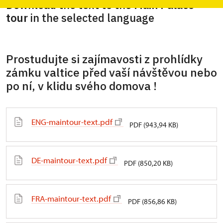
Download the text to the
Main Palace
tour
in the selected language
Prostudujte si zajímavosti z prohlídky
zámku valtice před vaší návštěvou nebo
po ní, v klidu svého domova !
ENG-maintour-text.pdf
PDF (943,94 KB)
DE-maintour-text.pdf
PDF (850,20 KB)
FRA-maintour-text.pdf
PDF (856,86 KB)