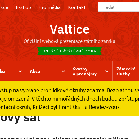
kce
E-shop
Pro média
Kontakt
Valtice
oficiální webová prezentace státního zámku
DNEŠNÍ NÁVŠTĚVNÍ DOBA
Svatby
Zámecké
ku
Akce
a pronájmy
služby
e vstup na vybrané prohlídkové okruhy zdarma. Bezplatnou v
orový sál
ídek je omezená. V těchto mimořádných dnech budou zpřístu
ntační okruh, Knížecí byt Františka I. a Rendez-vous.
ový sál