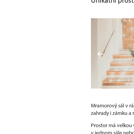
Unikátní prost
Mramorový sál v rám
zahrady i zámku a 
Prostor má velkou v
v jednom sále nebo 