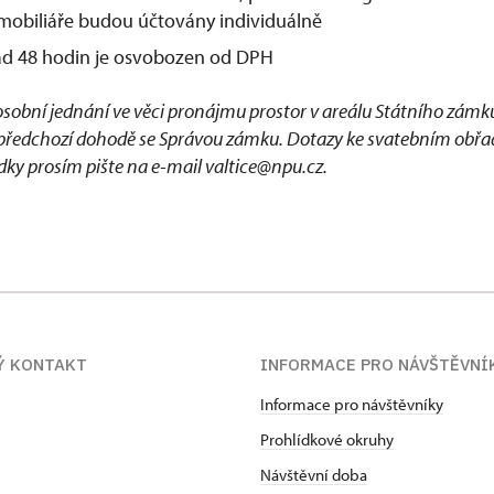
mobiliáře budou účtovány individuálně
d 48 hodin je osvobozen od DPH
osobní jednání ve věci pronájmu prostor v areálu Státního zámku
 předchozí dohodě se Správou zámku. Dotazy ke svatebním obř
ídky prosím pište na e-mail valtice@npu.cz.
Ý KONTAKT
INFORMACE PRO NÁVŠTĚVNÍ
Informace pro návštěvníky
Prohlídkové okruhy
Návštěvní doba