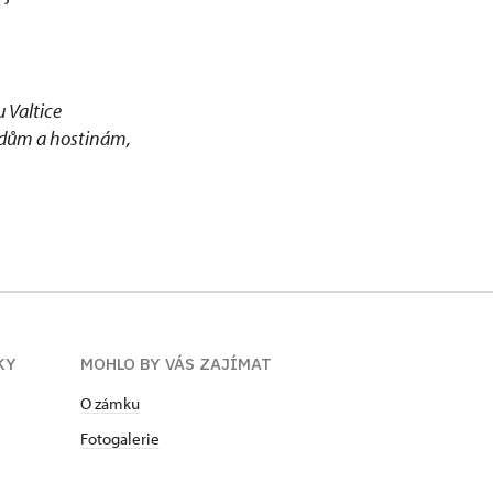
 Valtice
adům a hostinám,
KY
MOHLO BY VÁS ZAJÍMAT
O zámku
Fotogalerie