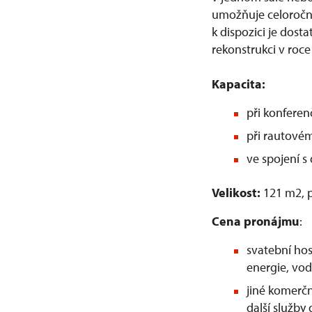
umožňuje celoroční
k dispozici je dost
rekonstrukci v roce
Kapacita:
při konfere
při rautové
ve spojení s
Velikost:
121 m2, p
Cena pronájmu
:
svatební hos
energie, vodu
jiné komerčn
další služby