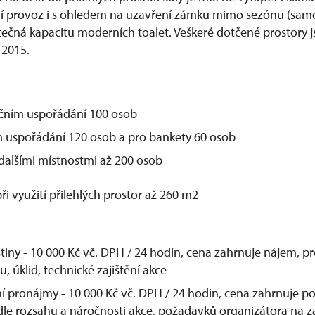
 provoz i s ohledem na uzavření zámku mimo sezónu (samos
atečná kapacitu moderních toalet. Veškeré dotčené prostory 
 2015.
nčním uspořádání 100 osob
m uspořádání 120 osob a pro bankety 60 osob
 dalšími místnostmi až 200 osob
ři využití přilehlých prostor až 260 m2
tiny - 10 000 Kč vč. DPH / 24 hodin, cena zahrnuje nájem, pr
, úklid, technické zajištění akce
í pronájmy - 10 000 Kč vč. DPH / 24 hodin, cena zahrnuje p
 dle rozsahu a náročnosti akce, požadavků organizátora na za