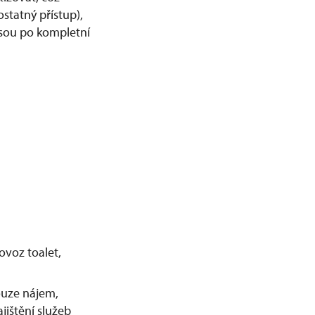
tatný přístup),
jsou po kompletní
ovoz toalet,
ouze nájem,
jištění služeb