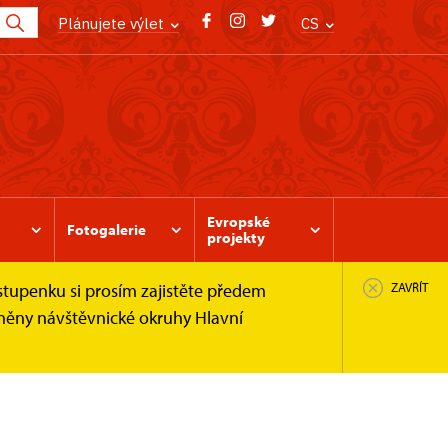
Plánujete výlet
CS
Evropské
Fotogalerie
projekty
stupenku si prosím zajistěte předem
ZAVŘÍT
pněny návštěvnické okruhy Hlavní