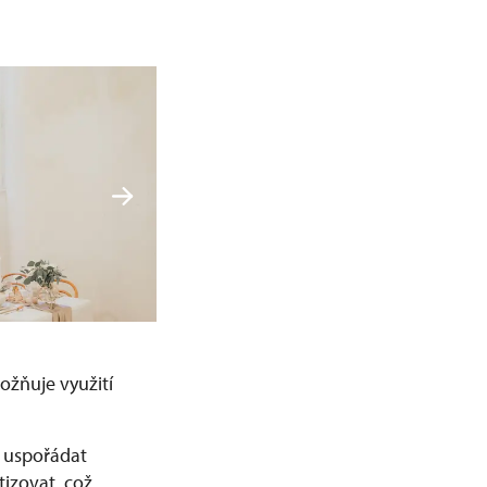
ožňuje využití
e uspořádat
tizovat, což