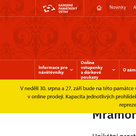
Novinky
A
Online
Informace pro
vstupenky
O zám
návštěvníky
a dárkové
poukazy
V neděli 30. srpna a 27. září bude na této památc
Zámek Valtice
Svatby a pronájmy
Mram
v online prodeji. Kapacita jednotlivých prohl
repreze
Mramor