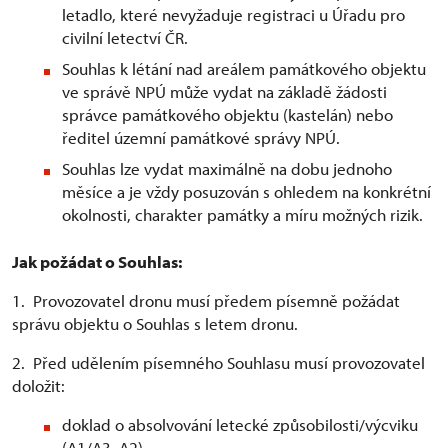
letadlo, které nevyžaduje registraci u Úřadu pro
civilní letectví ČR.
Souhlas k létání nad areálem památkového objektu
ve správě NPÚ může vydat na základě žádosti
správce památkového objektu (kastelán) nebo
ředitel územní památkové správy NPÚ.
Souhlas lze vydat maximálně na dobu jednoho
měsíce a je vždy posuzován s ohledem na konkrétní
okolnosti, charakter památky a míru možných rizik.
Jak požádat o Souhlas:
1. Provozovatel dronu musí předem písemně požádat
správu objektu o Souhlas s letem dronu.
2. Před udělením písemného Souhlasu musí provozovatel
doložit:
doklad o absolvování letecké způsobilosti/výcviku
(A1/A3, A2)