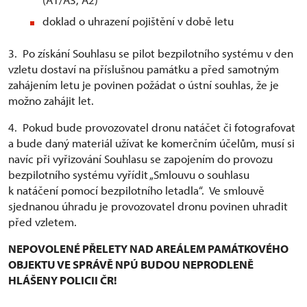
doklad o uhrazení pojištění v době letu
3. Po získání Souhlasu se pilot bezpilotního systému v den
vzletu dostaví na příslušnou památku a před samotným
zahájením letu je povinen požádat o ústní souhlas, že je
možno zahájit let.
4. Pokud bude provozovatel dronu natáčet či fotografovat
a bude daný materiál užívat ke komerčním účelům, musí si
navíc při vyřizování Souhlasu se zapojením do provozu
bezpilotního systému vyřídit „Smlouvu o souhlasu
k natáčení pomocí bezpilotního letadla“. Ve smlouvě
sjednanou úhradu je provozovatel dronu povinen uhradit
před vzletem.
NEPOVOLENÉ PŘELETY NAD AREÁLEM PAMÁTKOVÉHO
OBJEKTU VE SPRÁVĚ NPÚ BUDOU NEPRODLENĚ
HLÁŠENY POLICII ČR!