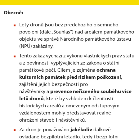
Obecně:
Lety dronů jsou bez předchozího písemného
povolení (dále „Souhlas“) nad areálem památkového
objektu ve správě Národního památkového ústavu
(NPÚ) zakázány.
Tento zákaz vychází z výkonu vlastnických práv státu
a z povinností vyplývajících ze zákona o státní
památkové péči. Cílem je zejména
ochrana
kulturních památek před rizikem poškození
,
zajištění jejich bezpečnosti pro
návštěvníky a
prevence neřízeného souběhu více
letů dronů
, které by vzhledem k členitosti
historických areálů a omezeným odstupovým
vzdálenostem mohly představovat reálné
ohrožení staveb i návštěvníků.
Za dron je považováno
jakékoliv
dálkově
ovládané bezpilotní letadlo, tedy i bezpilotní