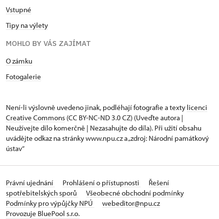
Vstupné
Tipy na výlety
MOHLO BY VÁS ZAJÍMAT
O zámku
Fotogalerie
Není-li výslovně uvedeno jinak, podléhají fotografie a texty
licenci
Creative Commons
(CC BY-NC-ND 3.0 CZ) (Uveďte autora |
Neužívejte dílo komerčně | Nezasahujte do díla). Při užití obsahu
uvádějte odkaz na stránky www.npu.cz a „zdroj: Národní památkový
ústav“
Právní ujednání
Prohlášení o přístupnosti
Řešení
spotřebitelských sporů
Všeobecné obchodní podmínky
Podmínky pro výpůjčky NPÚ
webeditor@npu.cz
Provozuje BluePool s.r.o.