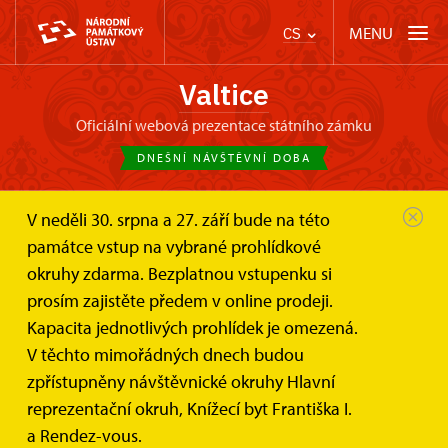
MENU
CS
Valtice
oficiální webová prezentace státního zámku
DNEŠNÍ NÁVŠTĚVNÍ DOBA
V neděli 30. srpna a 27. září bude na této
Zámek Valtice
Informace pro návštěvníky
Drony
památce vstup na vybrané prohlídkové
okruhy zdarma. Bezplatnou vstupenku si
Pravidla pro provozování dronů
prosím zajistěte předem v online prodeji.
nad areálem památkového
Kapacita jednotlivých prohlídek je omezená.
objektu ve správě NPÚ
V těchto mimořádných dnech budou
zpřístupněny návštěvnické okruhy Hlavní
Lety dronů bez předchozího povolení jsou nad
reprezentační okruh, Knížecí byt Františka I.
areálem památkového objektu NPÚ zakázány!
a Rendez-vous.