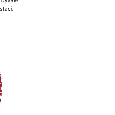
 bývalé
staci.