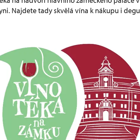
téka na nádvoří hlavního zámeckého paláce v
i. Najdete tady skvělá vína k nákupu i degu