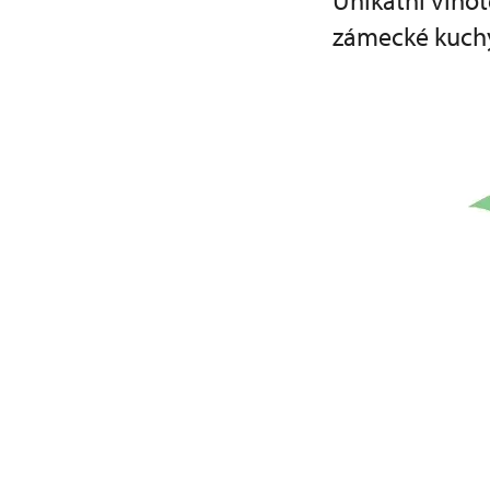
Unikátní vino
zámecké kuchyn