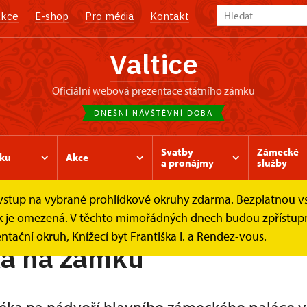
kce
E-shop
Pro média
Kontakt
Valtice
oficiální webová prezentace státního zámku
DNEŠNÍ NÁVŠTĚVNÍ DOBA
Svatby
Zámecké
ku
Akce
a pronájmy
služby
e vstup na vybrané prohlídkové okruhy zdarma. Bezplatnou v
ka na zámku
ídek je omezená. V těchto mimořádných dnech budou zpřístu
ntační okruh, Knížecí byt Františka I. a Rendez-vous.
ka na zámku