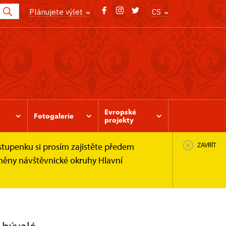
Plánujete výlet
CS
Evropské
Fotogalerie
projekty
stupenku si prosím zajistěte předem
ZAVŘÍT
pněny návštěvnické okruhy Hlavní