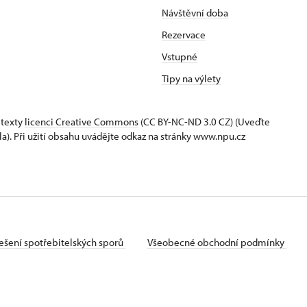
Návštěvní doba
Rezervace
Vstupné
Tipy na výlety
 texty
licenci Creative Commons
(CC BY-NC-ND 3.0 CZ) (Uveďte
la). Při užití obsahu uvádějte odkaz na stránky www.npu.cz
ešení spotřebitelských sporů
Všeobecné obchodní podmínky