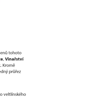
lenů tohoto
ce
,
Vinařství
k
. Kromě
ledný průřez
o veltlínského