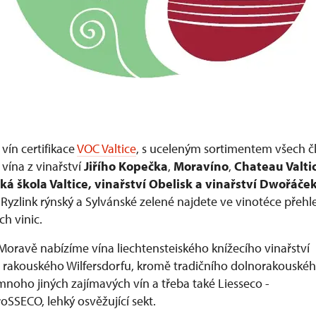
 vín certifikace
VOC Valtice
, s uceleným sortimentem všech č
vína z vinařství
Jiřího Kopečka
,
Moravíno
,
Chateau Valti
ká škola Valtice, vinařství Obelisk a vinařství Dwořáče
 Ryzlink rýnský a Sylvánské zelené najdete ve vinotéce přeh
ch vinic.
í Moravě nabízíme vína liechtensteiského knížecího vinařství
 rakouského Wilfersdorfu, kromě tradičního dolnorakouskéh
mnoho jiných zajímavých vín a třeba také Liesseco -
oSSECO, lehký osvěžující sekt.