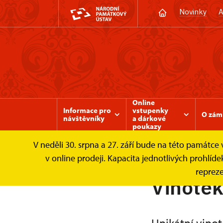
Novinky
A
Online
Informace pro
vstupenky
O zám
návštěvníky
a dárkové
poukazy
V neděli 30. srpna a 27. září bude na této památc
Zámek Valtice
Zámecké služby
Vinoté
v online prodeji. Kapacita jednotlivých prohl
repreze
Vinoté