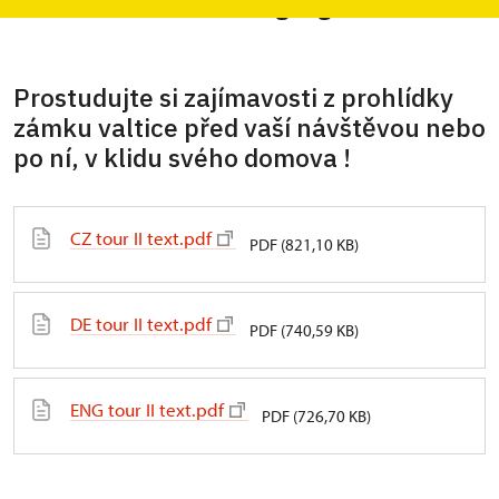
tour
in the selected language
Prostudujte si zajímavosti z prohlídky
zámku valtice před vaší návštěvou nebo
po ní, v klidu svého domova !
CZ tour II text.pdf
PDF (821,10 KB)
DE tour II text.pdf
PDF (740,59 KB)
ENG tour II text.pdf
PDF (726,70 KB)