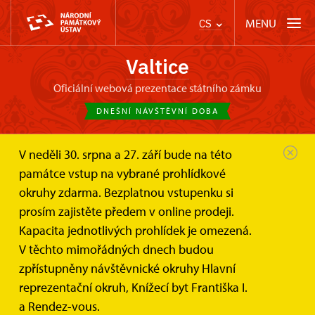
MENU
CS
Valtice
oficiální webová prezentace státního zámku
DNEŠNÍ NÁVŠTĚVNÍ DOBA
V neděli 30. srpna a 27. září bude na této
Zámek Valtice
Informace pro návštěvníky
památce vstup na vybrané prohlídkové
Text k základnímu okruhu
Text k okruhu II: Knížecí byt
okruhy zdarma. Bezplatnou vstupenku si
Text k Okruhu II: Knížecí byt
prosím zajistěte předem v online prodeji.
Kapacita jednotlivých prohlídek je omezená.
Stáhněte si text k okruhu II - Knížecí byt ve zvoleném
V těchto mimořádných dnech budou
jazyce
zpřístupněny návštěvnické okruhy Hlavní
reprezentační okruh, Knížecí byt Františka I.
Download the text to the
Main Palace
a Rendez-vous.