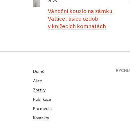
2025
Vánoční kouzlo na zámku
Valtice: tisíce ozdob
v knížecích komnatách
RYCHL
Domů
Akce
Zprávy
Publikace
Pro média
Kontakty