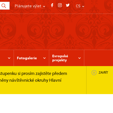
Plánujete výlet
CS
Evropské
Fotogalerie
projekty
stupenku si prosím zajistěte předem
ZAVŘÍT
pněny návštěvnické okruhy Hlavní