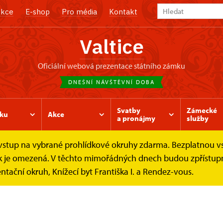
kce
E-shop
Pro média
Kontakt
Valtice
oficiální webová prezentace státního zámku
DNEŠNÍ NÁVŠTĚVNÍ DOBA
Svatby
Zámecké
ku
Akce
a pronájmy
služby
e vstup na vybrané prohlídkové okruhy zdarma. Bezplatnou v
ídek je omezená. V těchto mimořádných dnech budou zpřístu
ntační okruh, Knížecí byt Františka I. a Rendez-vous.