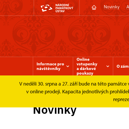
Novinky
A
Online
Informace pro
vstupenky
O zám
návštěvníky
a dárkové
poukazy
V neděli 30. srpna a 27. září bude na této památc
Zámek Valtice
Zprávy
v online prodeji. Kapacita jednotlivých prohl
repreze
Novinky