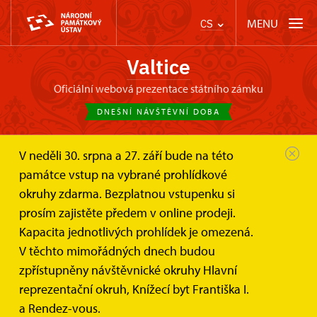
MENU
CS
Valtice
oficiální webová prezentace státního zámku
DNEŠNÍ NÁVŠTĚVNÍ DOBA
V neděli 30. srpna a 27. září bude na této
Zámek Valtice
Akce
Letní pití vína 2019
památce vstup na vybrané prohlídkové
okruhy zdarma. Bezplatnou vstupenku si
LETNÍ PITÍ VÍNA & GASTRO
prosím zajistěte předem v online prodeji.
FESTIVAL NA DVOŘE ZÁMKU
Kapacita jednotlivých prohlídek je omezená.
VALTICE ANEB VALTICE PO
V těchto mimořádných dnech budou
ITALSKU 2019
zpřístupněny návštěvnické okruhy Hlavní
reprezentační okruh, Knížecí byt Františka I.
Fotky báječné atmosféry začátku července 2019
a Rendez-vous.