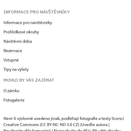
INFORMACE PRO NÁVŠTĚVNÍKY
Informace pro návštěvníky
Prohlídkové okruhy
Návštěvní doba
Rezervace
Vstupné
Tipy na výlety
MOHLO BY VÁS ZAJÍMAT
O zámku
Fotogalerie
Není-li výslovně uvedeno jinak, podléhají fotografie a texty
licenci
Creative Commons
(CC BY-NC-ND 3.0 CZ) (Uveďte autora |
Neužívejte dílo komerčně | Nezasahujte do díla). Při užití obsahu