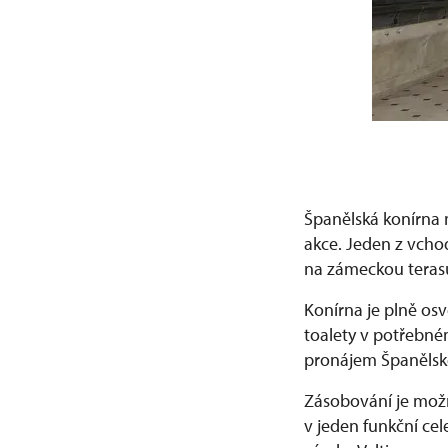
Španělská konírna 
akce. Jeden z vcho
na zámeckou terasu
Konírna je plně osv
toalety v potřebné
pronájem Španělské
Zásobování je možn
v jeden funkční ce