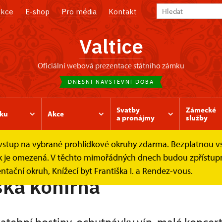
kce
E-shop
Pro média
Kontakt
Valtice
oficiální webová prezentace státního zámku
DNEŠNÍ NÁVŠTĚVNÍ DOBA
Svatby
Zámecké
ku
Akce
a pronájmy
služby
e vstup na vybrané prohlídkové okruhy zdarma. Bezplatnou v
ělská konírna
ídek je omezená. V těchto mimořádných dnech budou zpřístu
ntační okruh, Knížecí byt Františka I. a Rendez-vous.
ká konírna