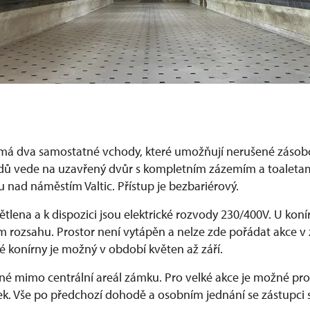
má dva samostatné vchody, které umožňují nerušené zásobo
dů vede na uzavřený dvůr s kompletním zázemím a toaletam
 nad náměstím Valtic. Přístup je bezbariérový.
ětlena a k dispozici jsou elektrické rozvody 230/400V. U konír
m rozsahu. Prostor není vytápěn a nelze zde pořádat akce v
 konírny je možný v období květen až září.
é mimo centrální areál zámku. Pro velké akce je možné pro
lek. Vše po předchozí dohodě a osobním jednání se zástupci 