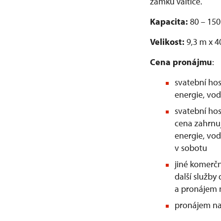
zámku Valtice.
Kapacita:
80 – 150
Velikost:
9,3 m x 4
Cena pronájmu
:
svatební hos
energie, vodu
svatební hos
cena zahrnuj
energie, vod
v sobotu
jiné komerčn
další služby
a pronájem 
pronájem na