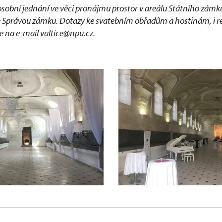
osobní jednání ve věci pronájmu prostor v areálu Státního zámku
 Správou zámku. Dotazy ke svatebním obřadům a hostinám, i r
e na e-mail valtice@npu.cz.