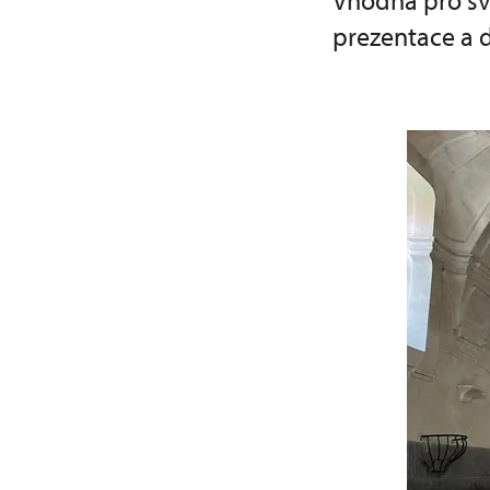
Vhodná pro sva
prezentace a d