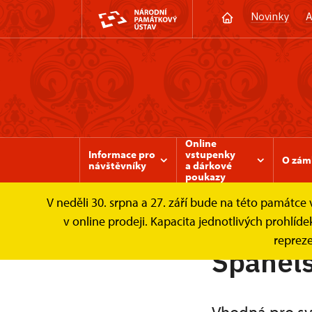
Novinky
A
Online
Informace pro
vstupenky
O zám
návštěvníky
a dárkové
poukazy
V neděli 30. srpna a 27. září bude na této památc
Zámek Valtice
Svatby a pronájmy
Špan
v online prodeji. Kapacita jednotlivých prohl
repreze
Španěls