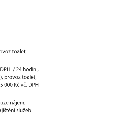
ovoz toalet,
 DPH / 24 hodin ,
, provoz toalet,
35 000 Kč vč. DPH
ouze nájem,
jištění služeb