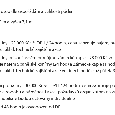
 osob dle uspořádání a velikosti pódia
0 m a výška 7,1 m
tiny - 25 000 Kč vč. DPH / 24 hodin, cena zahrnuje nájem, pr
, úklid, technické zajištění akce
tiny při současném pronájmu zámecké kaple - 28 000 Kč vč.
e nájem Španělské konírny (24 hod) a Zámecké kaple (1 hod)
u, úklid, technické zajištění akce ve dnech neděle až pátek, 
í pronájmy - 30 000 Kč vč. DPH / 24 hodin, cena zahrnuje p
 dle rozsahu a náročnosti akce, požadavků organizátora na za
mobiliáře budou účtovány individuálně
d 48 hodin je osvobozen od DPH