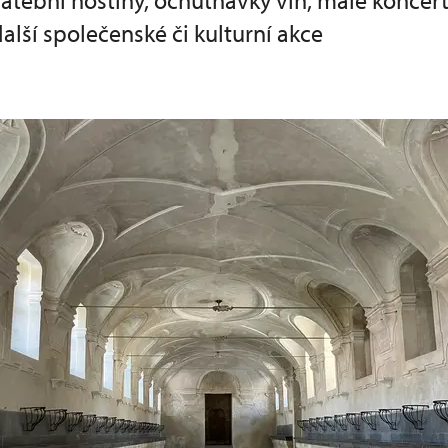
tební hostiny, ochutnávky vín, malé koncert
alší společenské či kulturní akce