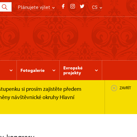
Plánujete výlet
CS
Evropské
Fotogalerie
projekty
stupenku si prosím zajistěte předem
ZAVŘÍT
pněny návštěvnické okruhy Hlavní