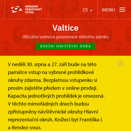
MENU
CS
Valtice
oficiální webová prezentace státního zámku
DNEŠNÍ NÁVŠTĚVNÍ DOBA
V neděli 30. srpna a 27. září bude na této
Zámek Valtice
Informace pro návštěvníky
památce vstup na vybrané prohlídkové
okruhy zdarma. Bezplatnou vstupenku si
Informace pro návštěvníky
prosím zajistěte předem v online prodeji.
Kapacita jednotlivých prohlídek je omezená.
V těchto mimořádných dnech budou
zpřístupněny návštěvnické okruhy Hlavní
Svatby a pronájmy
reprezentační okruh, Knížecí byt Františka I.
a Rendez-vous.