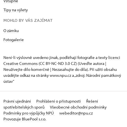
Vstupné
Tipy na výlety
MOHLO BY VÁS ZAJÍMAT
O zámku
Fotogalerie
Není-li výslovně uvedeno jinak, podléhají fotografie a texty
licenci
Creative Commons
(CC BY-NC-ND 3.0 CZ) (Uveďte autora |
Neužívejte dílo komerčně | Nezasahujte do díla). Při užití obsahu
uvádějte odkaz na stránky www.npu.cz a „zdroj: Národní památkový
ústav“
Právní ujednání
Prohlášení o přístupnosti
Řešení
spotřebitelských sporů
Všeobecné obchodní podmínky
Podmínky pro výpůjčky NPÚ
webeditor@npu.cz
Provozuje BluePool s.r.o.