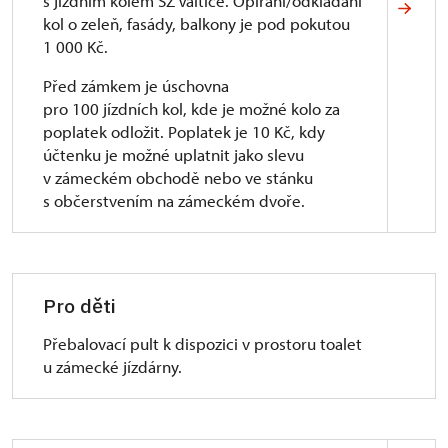
s jízdním kolem SZ Valtice. Opírání/odkládání
kol o zeleň, fasády, balkony je pod pokutou
1 000 Kč.
Před zámkem je úschovna
pro 100 jízdních kol, kde je možné kolo za
poplatek odložit. Poplatek je 10 Kč, kdy
účtenku je možné uplatnit jako slevu
v zámeckém obchodě nebo ve stánku
s občerstvením na zámeckém dvoře.
Pro děti
Přebalovací pult k dispozici v prostoru toalet
u zámecké jízdárny.