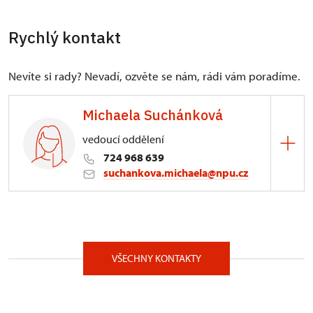
Rychlý kontakt
Nevíte si rady? Nevadí, ozvěte se nám, rádi vám poradíme.
Michaela Suchánková
vedoucí oddělení
724 968 639
suchankova.michaela@npu.cz
ÚPS v Kroměříži
Zámek 1/, Valtice 69142
VŠECHNY KONTAKTY