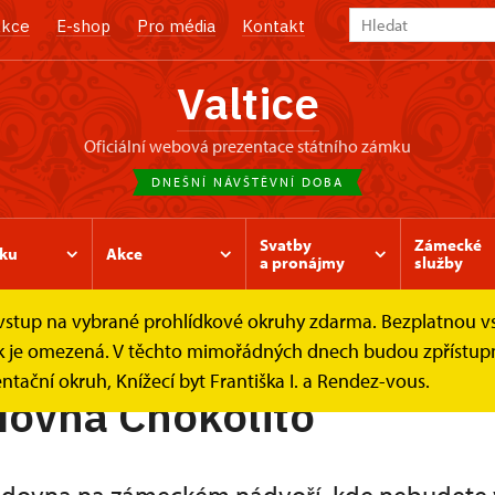
kce
E-shop
Pro média
Kontakt
Valtice
oficiální webová prezentace státního zámku
DNEŠNÍ NÁVŠTĚVNÍ DOBA
Svatby
Zámecké
ku
Akce
a pronájmy
služby
e vstup na vybrané prohlídkové okruhy zdarma. Bezplatnou v
dovna Chokolito
ídek je omezená. V těchto mimořádných dnech budou zpřístu
ntační okruh, Knížecí byt Františka I. a Rendez-vous.
ovna Chokolito