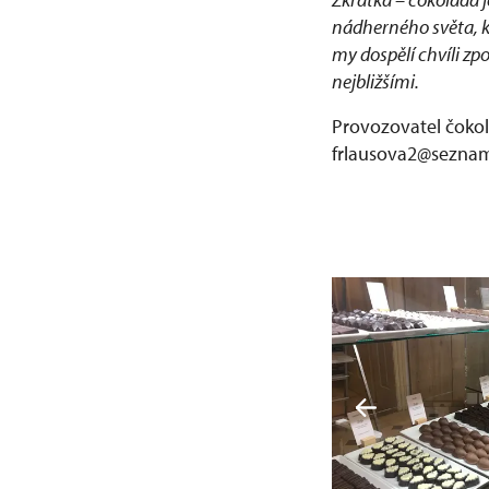
nádherného světa, kd
my dospělí chvíli zp
nejbližšími.
Provozovatel čokol
frlausova2@seznam