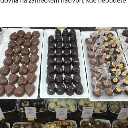
dovna na zámeckém nádvoří, kde nebudete v