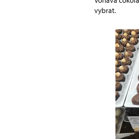
Voňavá čokolá
vybrat.