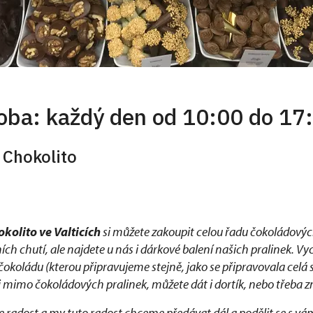
doba: každý den od 10:00 do 17
 Chokolito
olito ve Valticích
si můžete zakoupit celou řadu čokoládových
ích chutí, ale najdete u nás i dárkové balení našich pralinek. Vy
čokoládu (kterou připravujeme stejně, jako se připravovala celá 
si mimo čokoládových pralinek, můžete dát i dortík, nebo třeba
e radost a my tuto radost chceme předávat dál a podělit se s vá