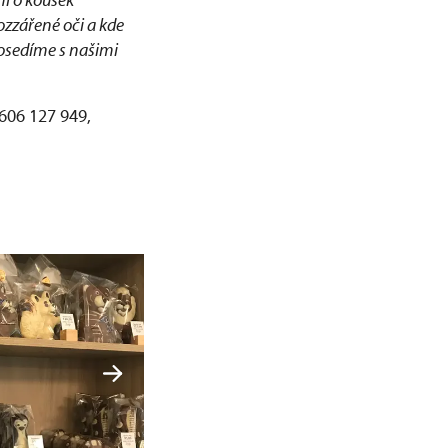
ozzářené oči a kde
posedíme s našimi
606 127 949,