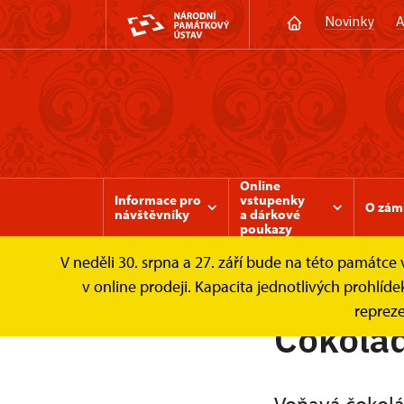
Novinky
A
Online
Informace pro
vstupenky
O zám
návštěvníky
a dárkové
poukazy
V neděli 30. srpna a 27. září bude na této památc
Zámek Valtice
Zámecké služby
Čokolá
v online prodeji. Kapacita jednotlivých prohl
repreze
Čokolád