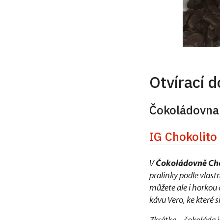
Otvírací 
Čokoládovna
IG Chokolito
V
Čokoládovně Chok
pralinky podle vlastn
můžete ale i horkou 
kávu Vero, ke které 
Zkrátka – čokoláda j