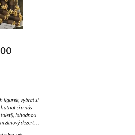
:00
 figurek, vybrat si
chutnat si u nás
staletí), lahodnou
 zmrzlinový dezert…
mi o kousek