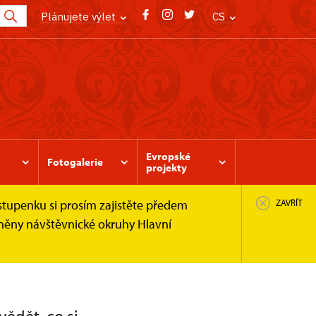
Plánujete výlet
CS
Evropské
Fotogalerie
projekty
stupenku si prosím zajistěte předem
ZAVŘÍT
pněny návštěvnické okruhy Hlavní