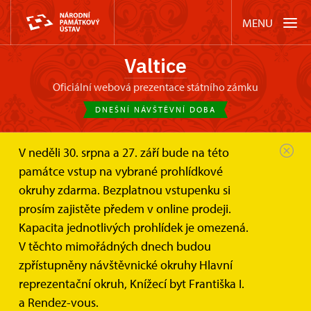
MENU
Valtice
oficiální webová prezentace státního zámku
DNEŠNÍ NÁVŠTĚVNÍ DOBA
V neděli 30. srpna a 27. září bude na této
Zámek Valtice
Akce
památce vstup na vybrané prohlídkové
Hudba na kole v Lednicko-valtickém...
okruhy zdarma. Bezplatnou vstupenku si
prosím zajistěte předem v online prodeji.
Hudba na kole v Lednicko-
Kapacita jednotlivých prohlídek je omezená.
valtickém areálu
V těchto mimořádných dnech budou
zpřístupněny návštěvnické okruhy Hlavní
reprezentační okruh, Knížecí byt Františka I.
a Rendez-vous.