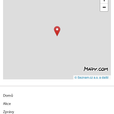
−
© Seznam.cz a.s. a další
Domů
Akce
Zprávy