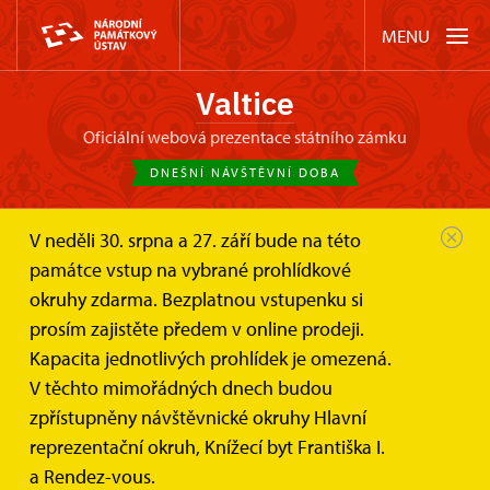
MENU
Valtice
oficiální webová prezentace státního zámku
DNEŠNÍ NÁVŠTĚVNÍ DOBA
V neděli 30. srpna a 27. září bude na této
Zámek Valtice
Akce
památce vstup na vybrané prohlídkové
Concentus Moraviae: Fibonacci Quartet v...
okruhy zdarma. Bezplatnou vstupenku si
prosím zajistěte předem v online prodeji.
Concentus Moraviae: Fibonacci
Kapacita jednotlivých prohlídek je omezená.
Quartet v divadle zámku Valtice
V těchto mimořádných dnech budou
zpřístupněny návštěvnické okruhy Hlavní
reprezentační okruh, Knížecí byt Františka I.
a Rendez-vous.