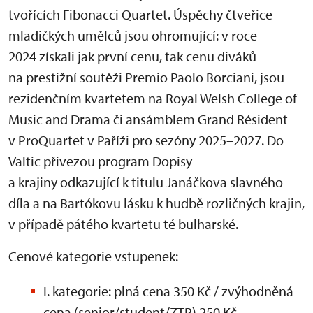
tvořících Fibonacci Quartet. Úspěchy čtveřice
mladičkých umělců jsou ohromující: v roce
2024 získali jak první cenu, tak cenu diváků
na prestižní soutěži Premio Paolo Borciani, jsou
rezidenčním kvartetem na Royal Welsh College of
Music and Drama či ansámblem Grand Résident
v ProQuartet v Paříži pro sezóny 2025–2027. Do
Valtic přivezou program Dopisy
a krajiny odkazující k titulu Janáčkova slavného
díla a na Bartókovu lásku k hudbě rozličných krajin,
v případě pátého kvartetu té bulharské.
Cenové kategorie vstupenek:
I. kategorie: plná cena 350 Kč / zvýhodněná
cena (senior/student/ZTP) 250 Kč.