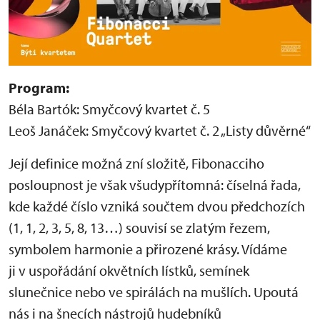
Program:
Béla Bartók: Smyčcový kvartet č. 5
Leoš Janáček: Smyčcový kvartet č. 2 „Listy důvěrné“
Její definice možná zní složitě, Fibonacciho
posloupnost je však všudypřítomná: číselná řada,
kde každé číslo vzniká součtem dvou předchozích
(1, 1, 2, 3, 5, 8, 13…) souvisí se zlatým řezem,
symbolem harmonie a přirozené krásy. Vídáme
ji v uspořádání okvětních lístků, semínek
slunečnice nebo ve spirálách na mušlích. Upoutá
nás i na šnecích nástrojů hudebníků