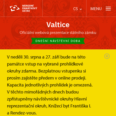
MENU
CS
Valtice
oficiální webová prezentace státního zámku
DNEŠNÍ NÁVŠTĚVNÍ DOBA
V neděli 30. srpna a 27. září bude na této
Zámek Valtice
Akce
Valtice po italsku 2023
památce vstup na vybrané prohlídkové
okruhy zdarma. Bezplatnou vstupenku si
Letní pití vína aneb Valtice po
prosím zajistěte předem v online prodeji.
italsku 5. - 6. 7. 2023
Kapacita jednotlivých prohlídek je omezená.
V těchto mimořádných dnech budou
Sedmý roční akce se konal na nádvoří zámku Valtice
zpřístupněny návštěvnické okruhy Hlavní
ve dnech státních svátků a těšil se bohaté
reprezentační okruh, Knížecí byt Františka I.
návštěvnosti.
a Rendez-vous.