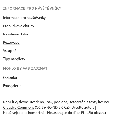
INFORMACE PRO NÁVŠTĚVNÍKY
Informace pro návštěvníky
Prohlídkové okruhy
Návštěvní doba
Rezervace
Vstupné
Tipy na výlety
MOHLO BY VÁS ZAJÍMAT
O zámku
Fotogalerie
Není-li výslovně uvedeno jinak, podléhají fotografie a texty
licenci
Creative Commons
(CC BY-NC-ND 3.0 CZ) (Uveďte autora |
Neužívejte dílo komerčně | Nezasahujte do díla). Při užití obsahu