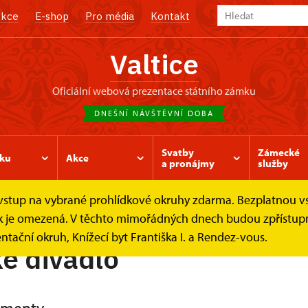
kce
E-shop
Pro média
Kontakt
Valtice
oficiální webová prezentace státního zámku
DNEŠNÍ NÁVŠTĚVNÍ DOBA
Svatby
Zámecké
ku
Akce
a pronájmy
služby
e vstup na vybrané prohlídkové okruhy zdarma. Bezplatnou v
 a jízdárna
Provozní dokumenty
ídek je omezená. V těchto mimořádných dnech budou zpřístu
ntační okruh, Knížecí byt Františka I. a Rendez-vous.
é divadlo