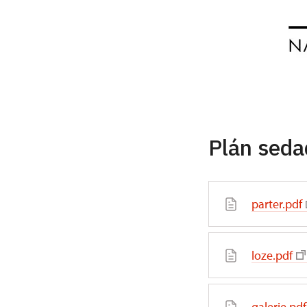
Plán seda
parter.pdf
loze.pdf
galerie.pdf