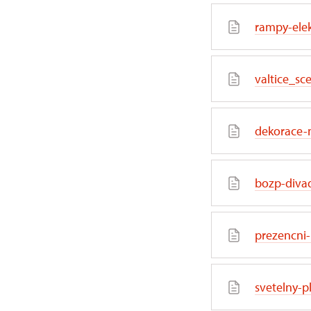
rampy-elek
valtice_sc
dekorace-
bozp-divad
prezencni-
svetelny-p