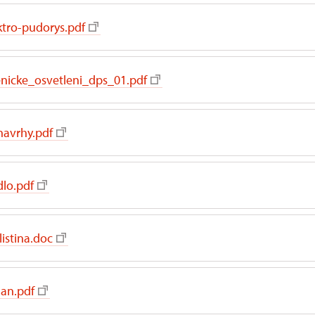
tro-pudorys.pdf
enicke_osvetleni_dps_01.pdf
navrhy.pdf
lo.pdf
listina.doc
lan.pdf