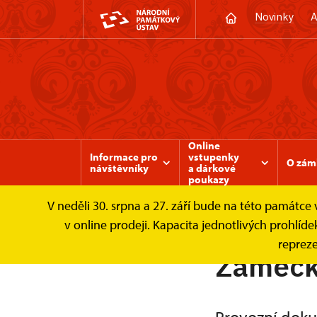
Novinky
A
Online
Informace pro
vstupenky
O zám
návštěvníky
a dárkové
poukazy
V neděli 30. srpna a 27. září bude na této památc
Zámek Valtice
O zámku
NCDT - Divadlo
v online prodeji. Kapacita jednotlivých prohl
repreze
Zámeck