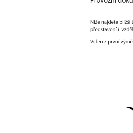
Provozní dok
Níže najdete bližší
představení i vzdě
Video z první výmě