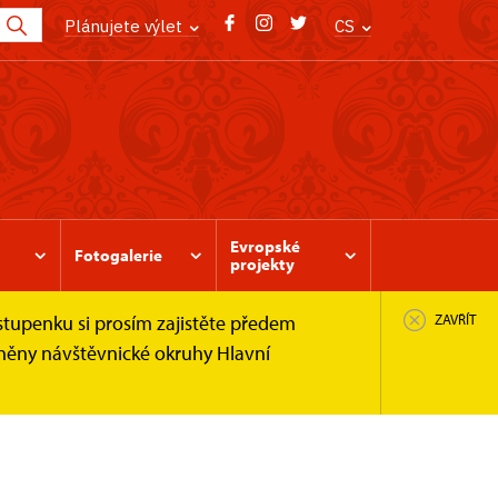
Plánujete výlet
CS
Evropské
Fotogalerie
projekty
stupenku si prosím zajistěte předem
ZAVŘÍT
pněny návštěvnické okruhy Hlavní