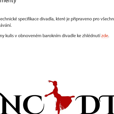
umenty
 technické specifikace divadla, které je připraveno pro všech
lávání.
ny kulis v obnoveném barokním divadle ke zhlédnutí
zde
.