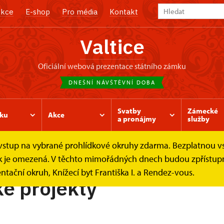
kce
E-shop
Pro média
Kontakt
Valtice
oficiální webová prezentace státního zámku
DNEŠNÍ NÁVŠTĚVNÍ DOBA
Svatby
Zámecké
ku
Akce
a pronájmy
služby
e vstup na vybrané prohlídkové okruhy zdarma. Bezplatnou v
ídek je omezená. V těchto mimořádných dnech budou zpřístu
ntační okruh, Knížecí byt Františka I. a Rendez-vous.
é projekty