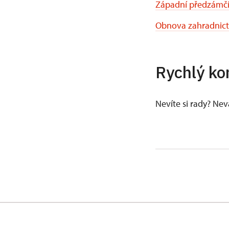
Západní předzámč
Obnova zahradnict
Rychlý ko
Nevíte si rady? Ne