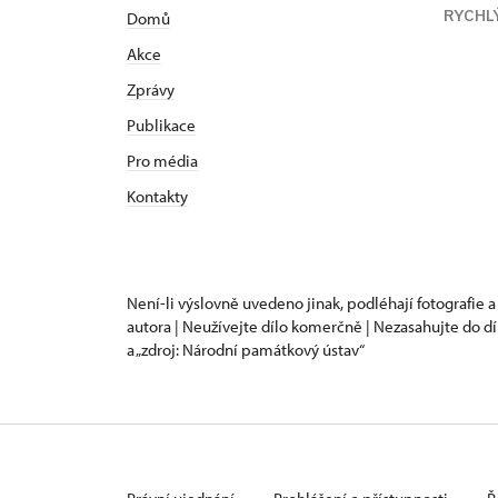
RYCHL
Domů
Akce
Zprávy
Publikace
Pro média
Kontakty
Není-li výslovně uvedeno jinak, podléhají fotografie a
autora | Neužívejte dílo komerčně | Nezasahujte do dí
a „zdroj: Národní památkový ústav“