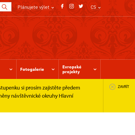
Plánujete výlet
CS
Evropské
Fotogalerie
projekty
stupenku si prosím zajistěte předem
ZAVŘÍT
pněny návštěvnické okruhy Hlavní