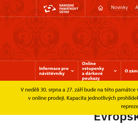
Novinky
A
Online
Informace pro
vstupenky
O zám
návštěvníky
a dárkové
poukazy
V neděli 30. srpna a 27. září bude na této památc
Zámek Valtice
Evropské projekty
v online prodeji. Kapacita jednotlivých prohl
repreze
Evropsk