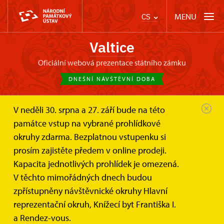
MENU
CS
Valtice
oficiální webová prezentace státního zámku
DNEŠNÍ NÁVŠTĚVNÍ DOBA
V neděli 30. srpna a 27. září bude na této
Zámek Valtice
Svatby a pronájmy
památce vstup na vybrané prohlídkové
Zasedací místnost na nádvoří
okruhy zdarma. Bezplatnou vstupenku si
Zasedací místnost na nádvoří
prosím zajistěte předem v online prodeji.
Kapacita jednotlivých prohlídek je omezená.
Ideální pro komorní eventy přímo v srdci zámku
V těchto mimořádných dnech budou
zpřístupněny návštěvnické okruhy Hlavní
reprezentační okruh, Knížecí byt Františka I.
a Rendez-vous.