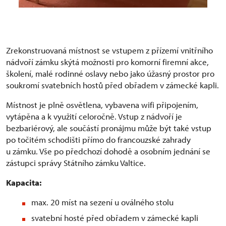
Zrekonstruovaná místnost se vstupem z přízemí vnitřního
nádvoří zámku skýtá možnosti pro komorní firemní akce,
školení, malé rodinné oslavy nebo jako úžasný prostor pro
soukromí svatebních hostů před obřadem v zámecké kapli.
Místnost je plně osvětlena, vybavena wifi připojením,
vytápěna a k využití celoročně. Vstup z nádvoří je
bezbariérový, ale součástí pronájmu může být také vstup
po točitém schodišti přímo do francouzské zahrady
u zámku. Vše po předchozí dohodě a osobním jednání se
zástupci správy Státního zámku Valtice.
Kapacita:
max. 20 míst na sezení u oválného stolu
svatební hosté před obřadem v zámecké kapli