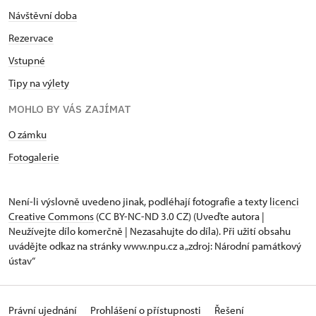
Návštěvní doba
Rezervace
Vstupné
Tipy na výlety
MOHLO BY VÁS ZAJÍMAT
O zámku
Fotogalerie
Není-li výslovně uvedeno jinak, podléhají fotografie a texty
licenci
Creative Commons
(CC BY-NC-ND 3.0 CZ) (Uveďte autora |
Neužívejte dílo komerčně | Nezasahujte do díla). Při užití obsahu
uvádějte odkaz na stránky www.npu.cz a „zdroj: Národní památkový
ústav“
Právní ujednání
Prohlášení o přístupnosti
Řešení