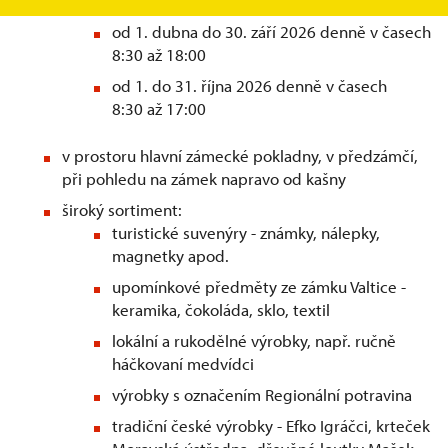
otevřeno
od 1. dubna do 30. září 2026 denně v časech
8:30 až 18:00
od 1. do 31. října 2026 denně v časech
8:30 až 17:00
v prostoru hlavní zámecké pokladny, v předzámčí,
při pohledu na zámek napravo od kašny
široký sortiment:
turistické suvenýry - známky, nálepky,
magnetky apod.
upomínkové předměty ze zámku Valtice -
keramika, čokoláda, sklo, textil
lokální a rukodělné výrobky, např. ručně
háčkovaní medvídci
výrobky s označením Regionální potravina
tradiční české výrobky - Efko Igráčci, krteček