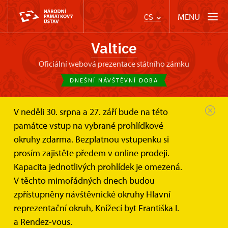
MENU
CS
Valtice
oficiální webová prezentace státního zámku
DNEŠNÍ NÁVŠTĚVNÍ DOBA
V neděli 30. srpna a 27. září bude na této
Zámek Valtice
Zámecké služby
Hlavní pokladna
památce vstup na vybrané prohlídkové
okruhy zdarma. Bezplatnou vstupenku si
Zámecká prodejna suvenýrů,
prosím zajistěte předem v online prodeji.
hlavní pokladna
Kapacita jednotlivých prohlídek je omezená.
V těchto mimořádných dnech budou
Prostor k nákupu turistických upomínek, unikátních
zpřístupněny návštěvnické okruhy Hlavní
zámeckých předmětů i lokálních potravin.
reprezentační okruh, Knížecí byt Františka I.
a Rendez-vous.