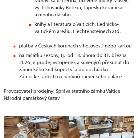
Moravská ústředna, dřevěné loutky Mašek,
vystřihovánky Betexa, tupeská keramika
a mnoho dalšího
knihy a literatura o Valticích, Lednicko-
valtickém areálu, Liechtensteinech atd.
platba v Českých korunách v hotovosti nebo kartou
na začátku sezony, tj. od 13. února do 31. března
2026 je prodej vstupenek a suvenýrů přesunut do
zámeckého knihkupectví a do obchůdku
Zámecké radosti na nádvoří zámeckého paláce
Provozovatel prodejny: Správa státního zámku Valtice,
Národní památkový ústav