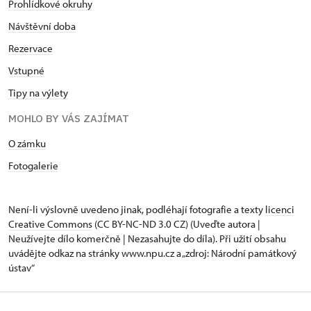
Prohlídkové okruhy
Návštěvní doba
Rezervace
Vstupné
Tipy na výlety
MOHLO BY VÁS ZAJÍMAT
O zámku
Fotogalerie
Není-li výslovně uvedeno jinak, podléhají fotografie a texty
licenci
Creative Commons
(CC BY-NC-ND 3.0 CZ) (Uveďte autora |
Neužívejte dílo komerčně | Nezasahujte do díla). Při užití obsahu
uvádějte odkaz na stránky www.npu.cz a „zdroj: Národní památkový
ústav“