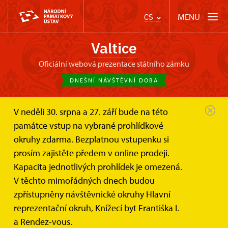
MENU
CS
Valtice
oficiální webová prezentace státního zámku
DNEŠNÍ NÁVŠTĚVNÍ DOBA
V neděli 30. srpna a 27. září bude na této
Zámek Valtice
Svatby a pronájmy
Mramorový sál
památce vstup na vybrané prohlídkové
okruhy zdarma. Bezplatnou vstupenku si
Mramorový sál
prosím zajistěte předem v online prodeji.
Kapacita jednotlivých prohlídek je omezená.
Unikátní prostor spojující park, sklepy a zámecký
V těchto mimořádných dnech budou
příkop
zpřístupněny návštěvnické okruhy Hlavní
reprezentační okruh, Knížecí byt Františka I.
a Rendez-vous.