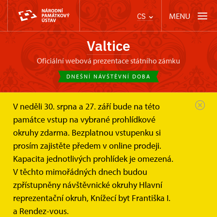
MENU
CS
Valtice
oficiální webová prezentace státního zámku
DNEŠNÍ NÁVŠTĚVNÍ DOBA
V neděli 30. srpna a 27. září bude na této
Zámek Valtice
Svatby a pronájmy
památce vstup na vybrané prohlídkové
Salónky na zámečku Rendez-vous
okruhy zdarma. Bezplatnou vstupenku si
Sál a salónek loveckého zámečku
prosím zajistěte předem v online prodeji.
Rendez-vous
Kapacita jednotlivých prohlídek je omezená.
V těchto mimořádných dnech budou
Dvě krásné místnosti pro svatby či jiné slavnostní
zpřístupněny návštěvnické okruhy Hlavní
příležitosti
reprezentační okruh, Knížecí byt Františka I.
a Rendez-vous.