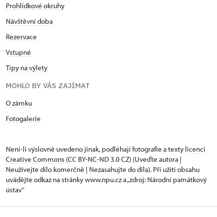
Prohlídkové okruhy
Návštěvní doba
Rezervace
Vstupné
Tipy na výlety
MOHLO BY VÁS ZAJÍMAT
O zámku
Fotogalerie
Není-li výslovně uvedeno jinak, podléhají fotografie a texty
licenci
Creative Commons
(CC BY-NC-ND 3.0 CZ) (Uveďte autora |
Neužívejte dílo komerčně | Nezasahujte do díla). Při užití obsahu
uvádějte odkaz na stránky www.npu.cz a „zdroj: Národní památkový
ústav“