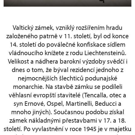
Valtický zámek, vzniklý rozšířením hradu
založeného patrně v 11. století, byl od konce
14. století do poválečné konfiskace sídlem
vládnoucího knížete z rodu Liechtensteinů.
Velikost a nádhera barokní výzdoby svědčí i
dnes o tom, že býval rezidencí jednoho z
nejmocnějších šlechticů podunajské
monarchie. Na stavbě zámku se podíleli
věhlasní evropští stavitelé (Tencalla, otec a
syn Ernové, Ospel, Martinelli, Beducci a
mnoho jiných). Současnou podobu získal
zámek nákladnými přestavbami v 17. a 18.
století. Po vyvlastnění v roce 1945 je v majetku