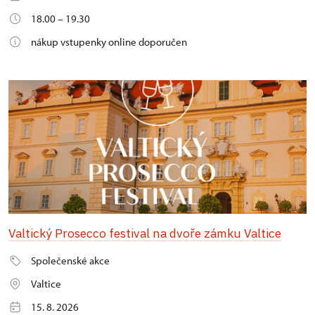
18.00 – 19.30
nákup vstupenky online doporučen
Valtický Prosecco festival na dvoře zámku Valtice
Společenské akce
Valtice
15. 8. 2026