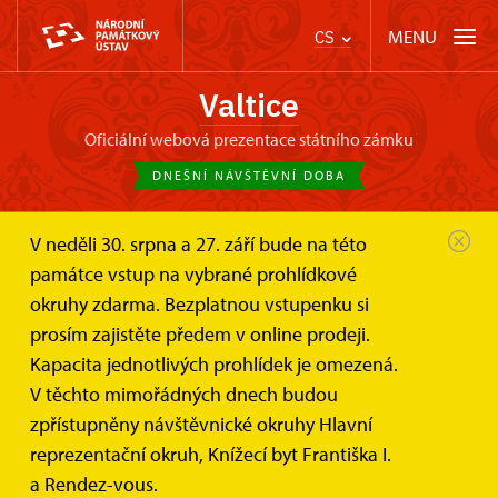
MENU
CS
Valtice
oficiální webová prezentace státního zámku
DNEŠNÍ NÁVŠTĚVNÍ DOBA
V neděli 30. srpna a 27. září bude na této
památce vstup na vybrané prohlídkové
okruhy zdarma. Bezplatnou vstupenku si
prosím zajistěte předem v online prodeji.
Kapacita jednotlivých prohlídek je omezená.
V těchto mimořádných dnech budou
zpřístupněny návštěvnické okruhy Hlavní
reprezentační okruh, Knížecí byt Františka I.
a Rendez-vous.