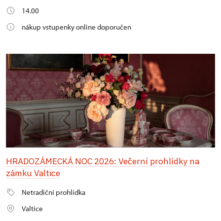
14.00
nákup vstupenky online doporučen
HRADOZÁMECKÁ NOC 2026: Večerní prohlídky na
zámku Valtice
Netradiční prohlídka
Valtice