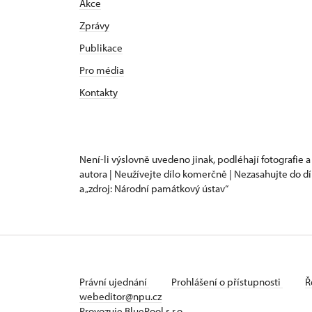
Akce
Zprávy
Publikace
Pro média
Kontakty
Není-li výslovně uvedeno jinak, podléhají fotografie a
autora | Neužívejte dílo komerčně | Nezasahujte do dí
a „zdroj: Národní památkový ústav“
Právní ujednání
Prohlášení o přístupnosti
Ř
webeditor@npu.cz
Provozuje BluePool s.r.o.