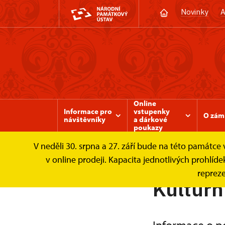
Novinky
A
Online
Informace pro
vstupenky
O zám
návštěvníky
a dárkové
poukazy
V neděli 30. srpna a 27. září bude na této památc
Zámek Valtice
Akce
Aktuální akce
v online prodeji. Kapacita jednotlivých prohl
repreze
Kulturn