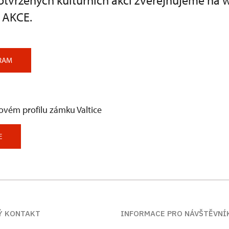
otvrzených kulturních akcí zveřejňujeme na
i AKCE.
RAM
ovém profilu zámku Valtice
E
Ý KONTAKT
INFORMACE PRO NÁVŠTĚVNÍ