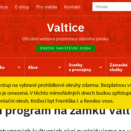
kce
E-shop
Pro média
Kontakt
Valtice
oficiální webová prezentace státního zámku
DNEŠNÍ NÁVŠTĚVNÍ DOBA
Svatby
Zámecké
ku
Akce
a pronájmy
služby
e vstup na vybrané prohlídkové okruhy zdarma. Bezplatnou v
ídek je omezená. V těchto mimořádných dnech budou zpřístu
ntační okruh, Knížecí byt Františka I. a Rendez-vous.
í program na zámku Valt