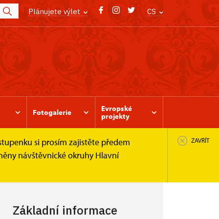
Plánujete výlet
CS
Evropské
Fotogalerie
projekty
stupenku si prosím zajistěte předem
ZAVŘÍT
..
pněny návštěvnické okruhy Hlavní
Základní informace