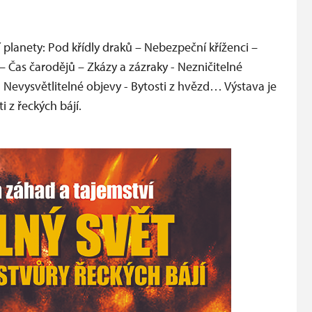
 planety: Pod křídly draků – Nebezpeční kříženci –
 – Čas čarodějů – Zkázy a zázraky - Nezničitelné
- Nevysvětlitelné objevy - Bytosti z hvězd… Výstava je
i z řeckých bájí.