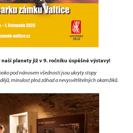
naší planety již v 9. ročníku úspěšné výstavy!
luboko pod nánosem všednosti jsou ukryty stopy
 dějů, minulost plná záhad a nevysvětlitelných okamžiků.