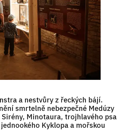
stra a nestvůry z řeckých bájí.
nění smrtelně nebezpečné Medúzy
 Sirény, Minotaura, trojhlavého psa
u jednookého Kyklopa a mořskou