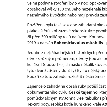
Velmi podivné stvoření bylo v noci opakovan
dosahoval výšky 150 cm. Jeho nazelenalá ků
neznámého živočicha nebo mají pravdu z
Rozšířena byla také sekce se záhadami okol
ptakoještěrů a obrazové rekonstrukce prvníh
žil před 300 milióny roků na území Kounova.
2019 a nazván
Bohemiclavulus mirabilis
- 
Jedním z nejzáhadnějších historických před
otvor s různým průměrem, otvory jsou ale pro
kulička. Doposud se jich našlo několik stove
tyto dvanáctistěny sloužily? Byl to nějaký p
Podaří se tuto záhadu rozluštit některému z
Zájemce o záhady na dosah ruky potěší čás
dokumentárního cyklu
České tajemno
, kte
pomůcky alchymisty Johna Dee, tabulky s p
Texcatlipocy, repliku kotle hunského krále At