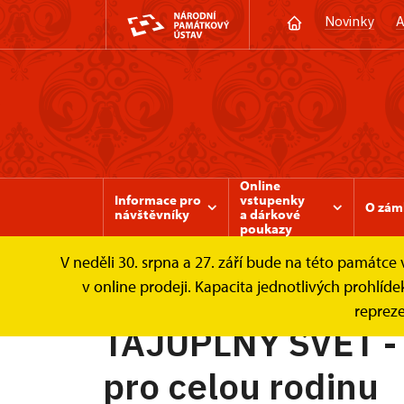
Novinky
A
Online
Informace pro
vstupenky
O zám
návštěvníky
a dárkové
poukazy
V neděli 30. srpna a 27. září bude na této památc
Zámek Valtice
Informace pro návštěvníky
v online prodeji. Kapacita jednotlivých prohl
repreze
TAJUPLNÝ SVĚT - 
pro celou rodinu