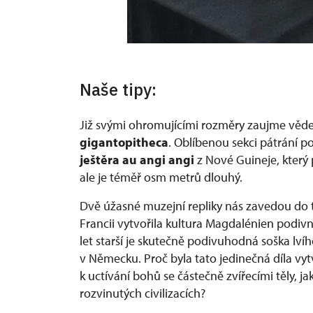
Naše tipy:
Již svými ohromujícími rozměry zaujme věd
gigantopitheca
. Oblíbenou sekci pátrání p
ještěra au angi angi
z Nové Guineje, kter
ale je téměř osm metrů dlouhý.
Dvě úžasné muzejní repliky nás zavedou do ta
Francii vytvořila kultura Magdalénien podivné
let starší je skutečně podivuhodná soška lví
v Německu. Proč byla tato jedinečná díla v
k uctívání bohů se částečně zvířecími těly
rozvinutých civilizacích?