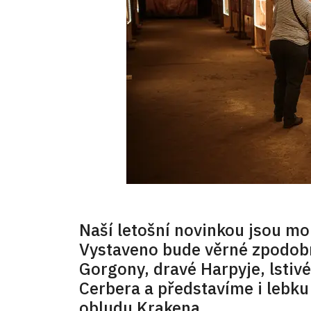
Naší letošní novinkou jsou mon
Vystaveno bude věrné zpodob
Gorgony, dravé Harpyje, lstivé
Cerbera a představíme i lebk
obludu Krakena.