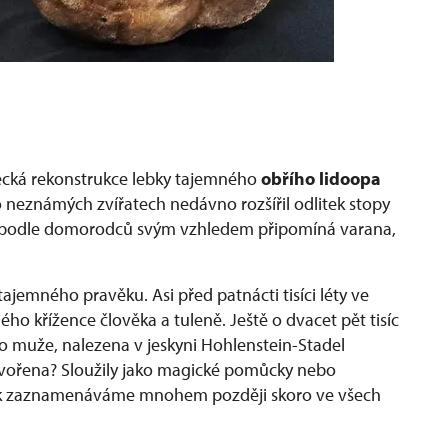
ecká rekonstrukce lebky tajemného
obřího lidoopa
o neznámých zvířatech nedávno rozšířil odlitek stopy
ý podle domorodců svým vzhledem připomíná varana,
jemného pravěku. Asi před patnácti tisíci léty ve
ho křížence člověka a tuleně. Ještě o dvacet pět tisíc
ho muže, nalezena v jeskyni Hohlenstein-Stadel
ytvořena? Sloužily jako magické pomůcky nebo
, jak zaznamenáváme mnohem později skoro ve všech