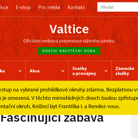
kce
E-shop
Pro média
Kontakt
Valtice
oficiální webová prezentace státního zámku
DNEŠNÍ NÁVŠTĚVNÍ DOBA
Svatby
Zámecké
ku
Akce
a pronájmy
služby
e vstup na vybrané prohlídkové okruhy zdarma. Bezplatnou v
Prohlídkové okruhy
TAJUPLNÝ SVĚT - Fascinující zábava.
ídek je omezená. V těchto mimořádných dnech budou zpřístu
ntační okruh, Knížecí byt Františka I. a Rendez-vous.
Fascinující zábava