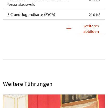
Personalausweis
ISIC und Jugendkarte (EYCA)
210 Kč
Begleitperson von Schwerbehinderten
kostenlos
weiteres
abbilden
Journalisten mit gültigem Presseausweis
kostenlos
Weitere Führungen