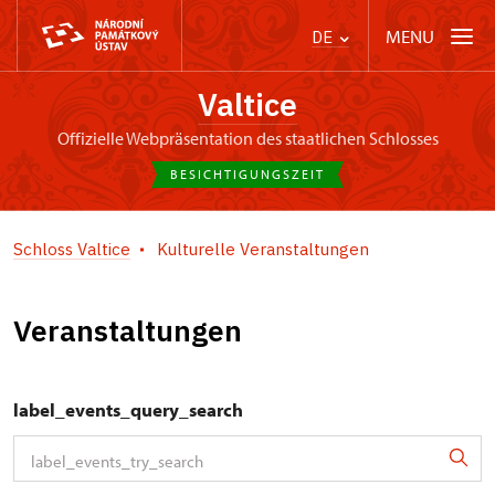
MENU
DE
Valtice
offizielle Webpräsentation des staatlichen Schlosses
BESICHTIGUNGSZEIT
Schloss Valtice
Kulturelle Veranstaltungen
Veranstaltungen
label_events_query_search