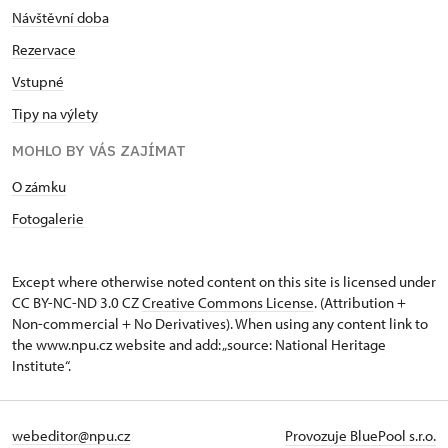
Návštěvní doba
Rezervace
Vstupné
Tipy na výlety
MOHLO BY VÁS ZAJÍMAT
O zámku
Fotogalerie
Except where otherwise noted content on this site is licensed under
CC BY-NC-ND 3.0 CZ
Creative Commons License
. (Attribution +
Non-commercial + No Derivatives). When using any content link to
the www.npu.cz website and add: „source: National Heritage
Institute“.
webeditor@npu.cz
Provozuje BluePool s.r.o.