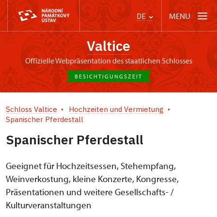
MENU
DE
Valtice
offizielle Webpräsentation des staatlichen Schlosses
BESICHTIGUNGSZEIT
Schloss Valtice
Hochzeiten und Vermietung
Spanischer Pferdestall
Spanischer Pferdestall
Geeignet für Hochzeitsessen, Stehempfang,
Weinverkostung, kleine Konzerte, Kongresse,
Präsentationen und weitere Gesellschafts- /
Kulturveranstaltungen