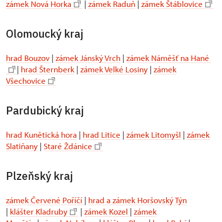
zámek Nová Horka
|
zámek Raduň
|
zámek Štáblovice
Olomoucký kraj
hrad Bouzov
|
zámek Jánský Vrch
|
zámek Náměšť na Hané
|
hrad Šternberk
|
zámek Velké Losiny
|
zámek
Všechovice
Pardubický kraj
hrad Kunětická hora
|
hrad Litice
|
zámek Litomyšl
|
zámek
Slatiňany
|
Staré Ždánice
Plzeňský kraj
zámek Červené Poříčí
|
hrad a zámek Horšovský Týn
|
klášter Kladruby
|
zámek Kozel
|
zámek