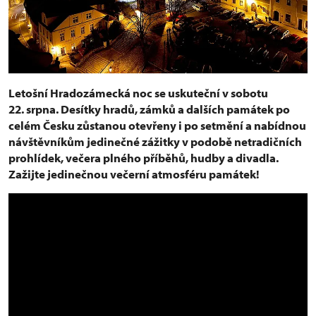
Letošní Hradozámecká noc se uskuteční v sobotu
22. srpna. Desítky hradů, zámků a dalších památek po
celém Česku zůstanou otevřeny i po setmění a nabídnou
návštěvníkům jedinečné zážitky v podobě netradičních
prohlídek, večera plného příběhů, hudby a divadla.
Zažijte jedinečnou večerní atmosféru památek!