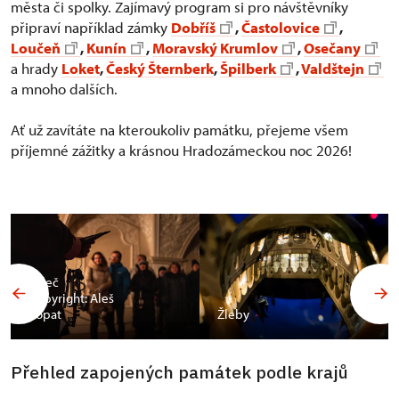
města či spolky. Zajímavý program si pro návštěvníky
připraví například zámky
Dobříš
,
Častolovice
,
Loučeň
,
Kunín
,
Moravský Krumlov
,
Osečany
a hrady
Loket
,
Český Šternberk
,
Špilberk
,
Valdštejn
a mnoho dalších.
Ať už zavítáte na kteroukoliv památku, přejeme všem
příjemné zážitky a krásnou Hradozámeckou noc 2026!
Valeč
Copyright: Aleš
Vopat
Žleby
Přehled zapojených památek podle krajů