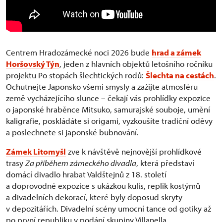
Centrem Hradozámecké noci 2026 bude
hrad a zámek
Horšovský Týn
, jeden z hlavních objektů letošního ročníku
projektu Po stopách šlechtických rodů:
Šlechta na cestách
.
Ochutnejte Japonsko všemi smysly a zažijte atmosféru
země vycházejícího slunce – čekají vás prohlídky expozice
o japonské hraběnce Mitsuko, samurajské souboje, umění
kaligrafie, poskládáte si origami, vyzkoušíte tradiční oděvy
a poslechnete si japonské bubnování.
Zámek Litomyšl
zve k návštěvě nejnovější prohlídkové
trasy
Za příběhem zámeckého divadla
, která představí
domácí divadlo hrabat Valdštejnů z 18. století
a doprovodné expozice s ukázkou kulis, replik kostýmů
a divadelních dekorací, které byly doposud skryty
v depozitářích. Divadelní scény umocní tance od gotiky až
po první republiku v podání skupiny Villanella.