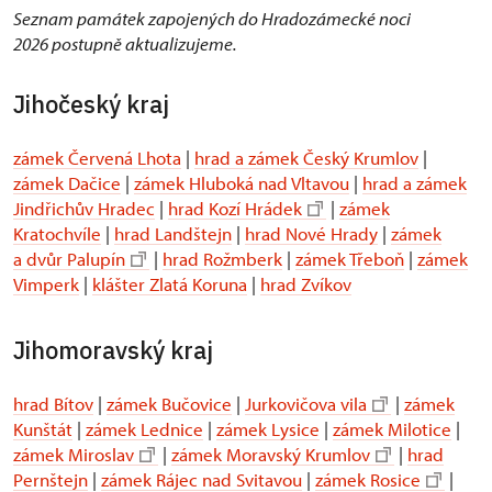
Seznam památek zapojených do Hradozámecké noci
2026 postupně aktualizujeme.
Jihočeský kraj
zámek Červená Lhota
|
hrad a zámek Český Krumlov
|
zámek Dačice
|
zámek Hluboká nad Vltavou
|
hrad a zámek
Jindřichův Hradec
|
hrad Kozí Hrádek
|
zámek
Kratochvíle
|
hrad Landštejn
|
hrad Nové Hrady
|
zámek
a dvůr Palupín
|
hrad Rožmberk
|
zámek Třeboň
|
zámek
Vimperk
|
klášter Zlatá Koruna
|
hrad Zvíkov
Jihomoravský kraj
hrad Bítov
|
zámek Bučovice
|
Jurkovičova vila
|
zámek
Kunštát
|
zámek Lednice
|
zámek Lysice
|
zámek Milotice
|
zámek Miroslav
|
zámek Moravský Krumlov
|
hrad
Pernštejn
|
zámek Rájec nad Svitavou
|
zámek Rosice
|