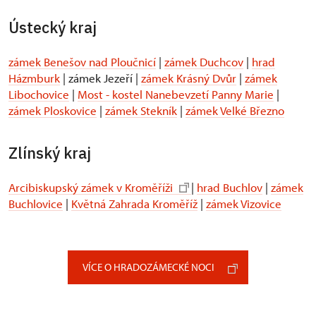
Ústecký kraj
zámek Benešov nad Ploučnicí
|
zámek Duchcov
|
hrad
Házmburk
| zámek Jezeří |
zámek Krásný Dvůr
|
zámek
Libochovice
|
Most - kostel Nanebevzetí Panny Marie
|
zámek Ploskovice
|
zámek Stekník
|
zámek Velké Březno
Zlínský kraj
Arcibiskupský zámek v Kroměříži
|
hrad Buchlov
|
zámek
Buchlovice
|
Květná Zahrada Kroměříž
|
zámek Vizovice
VÍCE O HRADOZÁMECKÉ NOCI