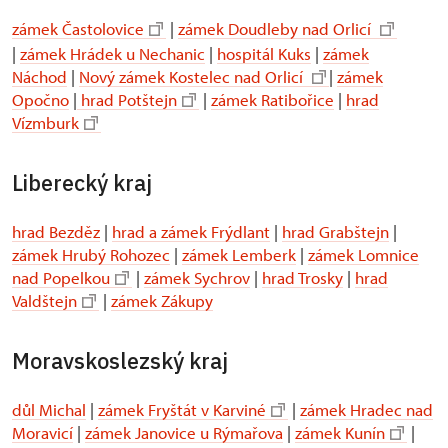
zámek Častolovice
|
zámek Doudleby nad Orlicí
|
zámek Hrádek u Nechanic
|
hospitál Kuks
|
zámek
Náchod
|
Nový zámek Kostelec nad Orlicí
|
zámek
Opočno
|
hrad Potštejn
|
zámek Ratibořice
|
hrad
Vízmburk
Liberecký kraj
hrad Bezděz
|
hrad a zámek Frýdlant
|
hrad Grabštejn
|
zámek Hrubý Rohozec
|
zámek Lemberk
|
zámek Lomnice
nad Popelkou
|
zámek Sychrov
|
hrad Trosky
|
hrad
Valdštejn
|
zámek Zákupy
Moravskoslezský kraj
důl Michal
|
zámek Fryštát v Karviné
|
zámek Hradec nad
Moravicí
|
zámek Janovice u Rýmařova
|
zámek Kunín
|