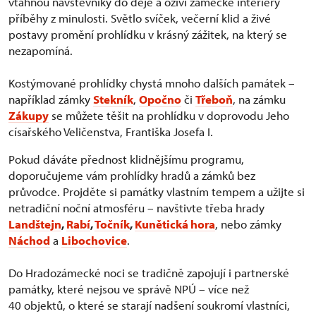
vtáhnou návštěvníky do děje a oživí zámecké interiéry
příběhy z minulosti. Světlo svíček, večerní klid a živé
postavy promění prohlídku v krásný zážitek, na který se
nezapomíná.
Kostýmované prohlídky chystá mnoho dalších památek –
například zámky
Stekník
,
Opočno
či
Třeboň
, na zámku
Zákupy
se můžete těšit na prohlídku v doprovodu Jeho
císařského Veličenstva, Františka Josefa I.
Pokud dáváte přednost klidnějšímu programu,
doporučujeme vám prohlídky hradů a zámků bez
průvodce. Projděte si památky vlastním tempem a užijte si
netradiční noční atmosféru – navštivte třeba hrady
Landštejn
,
Rabí
,
Točník
,
Kunětická hora
, nebo zámky
Náchod
a
Libochovice
.
Do Hradozámecké noci se tradičně zapojují i partnerské
památky, které nejsou ve správě NPÚ – více než
40 objektů, o které se starají nadšení soukromí vlastníci,