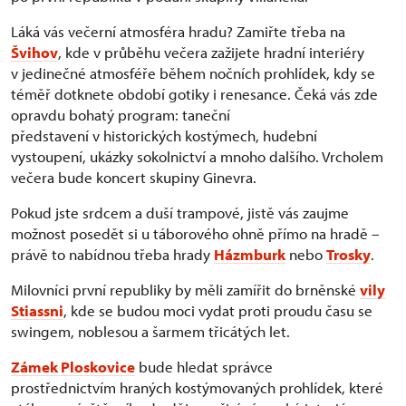
Láká vás večerní atmosféra hradu? Zamiřte třeba na
Švihov
, kde v průběhu večera zažijete hradní interiéry
v jedinečné atmosféře během nočních prohlídek, kdy se
téměř dotknete období gotiky i renesance. Čeká vás zde
opravdu bohatý program: taneční
představení v historických kostýmech, hudební
vystoupení, ukázky sokolnictví a mnoho dalšího. Vrcholem
večera bude koncert skupiny Ginevra.
Pokud jste srdcem a duší trampové, jistě vás zaujme
možnost posedět si u táborového ohně přímo na hradě –
právě to nabídnou třeba hrady
Házmburk
nebo
Trosky
.
Milovníci první republiky by měli zamířit do brněnské
vily
Stiassni
, kde se budou moci vydat proti proudu času se
swingem, noblesou a šarmem třicátých let.
Zámek Ploskovice
bude hledat správce
prostřednictvím hraných kostýmovaných prohlídek, které