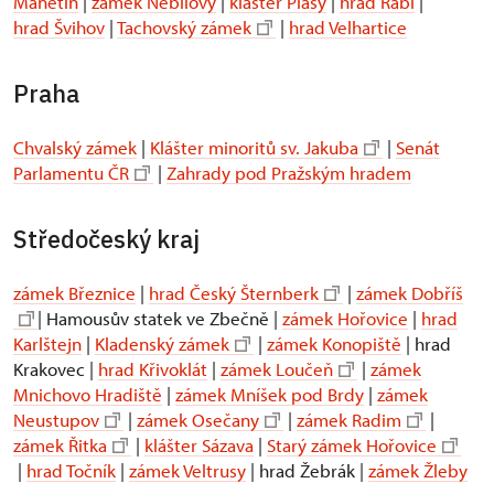
Manětín
|
zámek Nebílovy
|
klášter Plasy
|
hrad Rabí
|
hrad Švihov
|
Tachovský zámek
|
hrad Velhartice
Praha
Chvalský zámek
|
Klášter minoritů sv. Jakuba
|
Senát
Parlamentu ČR
|
Zahrady pod Pražským hradem
Středočeský kraj
zámek Březnice
|
hrad Český Šternberk
|
zámek Dobříš
| Hamousův statek ve Zbečně |
zámek Hořovice
|
hrad
Karlštejn
|
Kladenský zámek
|
zámek Konopiště
| hrad
Krakovec |
hrad Křivoklát
|
zámek Loučeň
|
zámek
Mnichovo Hradiště
|
zámek Mníšek pod Brdy
|
zámek
Neustupov
|
zámek Osečany
|
zámek Radim
|
zámek Řitka
|
klášter Sázava
|
Starý zámek Hořovice
|
hrad Točník
|
zámek Veltrusy
| hrad Žebrák |
zámek Žleby