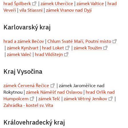
hrad Špilberk
|
zámek Uherčice
|
zámek Valtice
|
hrad
Veveří
|
vila Stiassni
|
zámek Vranov nad Dyjí
Karlovarský kraj
hrad a zámek Bečov
|
Chlum Svaté Maří, Poutní místo
|
zámek Kynžvart
|
hrad Loket
|
zámek Toužim
|
zámek Valeč
|
hrad Vildštejn
Kraj Vysočina
zámek Červená Řečice
| zámek Jaroměřice nad
Rokytnou |
zámek Náměšť nad Oslavou
|
hrad Orlík nad
Humpolcem
|
zámek Telč
|
zámek Větrný Jeníkov
|
Zahrádka - kostel sv. Víta
Královehradecký kraj