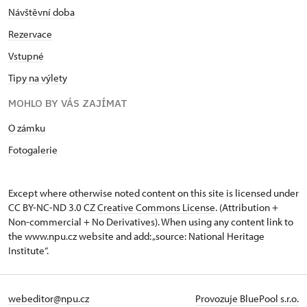
Návštěvní doba
Rezervace
Vstupné
Tipy na výlety
MOHLO BY VÁS ZAJÍMAT
O zámku
Fotogalerie
Except where otherwise noted content on this site is licensed under
CC BY-NC-ND 3.0 CZ
Creative Commons License
. (Attribution +
Non-commercial + No Derivatives). When using any content link to
the www.npu.cz website and add: „source: National Heritage
Institute“.
webeditor@npu.cz
Provozuje BluePool s.r.o.