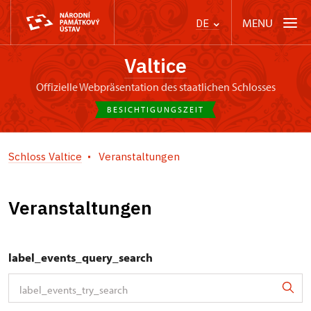
MENU
DE
Valtice
offizielle Webpräsentation des staatlichen Schlosses
BESICHTIGUNGSZEIT
Schloss Valtice
Veranstaltungen
Veranstaltungen
label_events_query_search