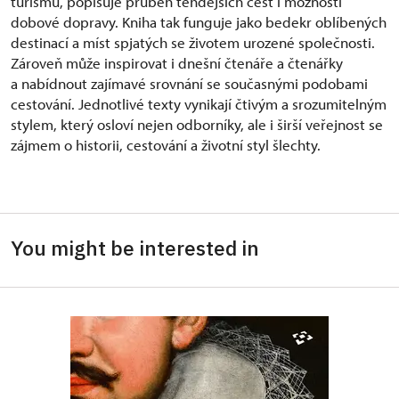
turismu, popisuje průběh tehdejších cest i možnosti
dobové dopravy. Kniha tak funguje jako bedekr oblíbených
destinací a míst spjatých se životem urozené společnosti.
Zároveň může inspirovat i dnešní čtenáře a čtenářky
a nabídnout zajímavé srovnání se současnými podobami
cestování. Jednotlivé texty vynikají čtivým a srozumitelným
stylem, který osloví nejen odborníky, ale i širší veřejnost se
zájmem o historii, cestování a životní styl šlechty.
You might be interested in