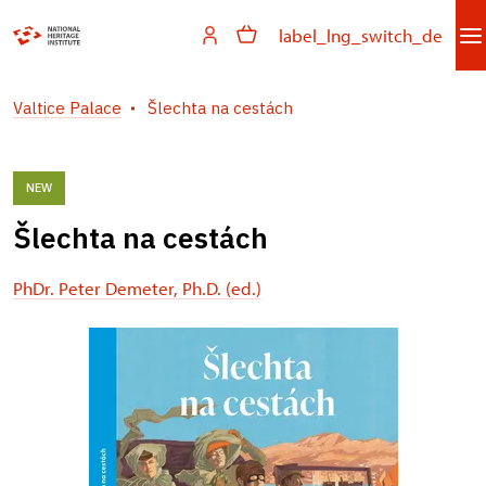
label_lng_switch_de
Valtice Palace
Šlechta na cestách
NEW
Šlechta na cestách
PhDr. Peter Demeter, Ph.D. (ed.)